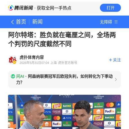
· 获取全网一手热点
打开
首页
新闻
无障碍
阿尔特塔：胜负就在毫厘之间，全场两
个判罚的尺度截然不同
虎扑体育内容
关注
2026年5月31日07:04
上海
虎扑官方账号
问AI
·
阿森纳联赛冠军后欧冠失利，如何转化为下季动
力？