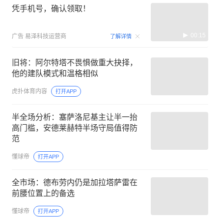
凭手机号，确认领取！
00:15
广告
易泽科技运营商
了解详情
旧将：阿尔特塔不畏惧做重大抉择，
他的建队模式和温格相似
虎扑体育内容
打开APP
半全场分析：塞萨洛尼基主让半一抬
高门槛，安德莱赫特半场守局值得防
范
懂球帝
打开APP
全市场：德布劳内仍是加拉塔萨雷在
前腰位置上的备选
懂球帝
打开APP