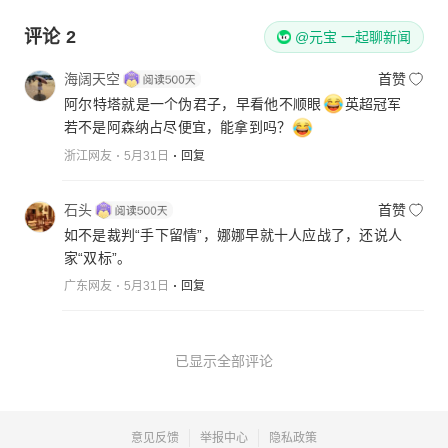
评论
2
@元宝 一起聊新闻
海阔天空
首赞
阿尔特塔就是一个伪君子，早看他不顺眼
英超冠军
若不是阿森纳占尽便宜，能拿到吗？
浙江网友
5月31日
回复
石头
首赞
如不是裁判“手下留情”，娜娜早就十人应战了，还说人
家“双标”。
广东网友
5月31日
回复
已显示全部评论
意见反馈
举报中心
隐私政策