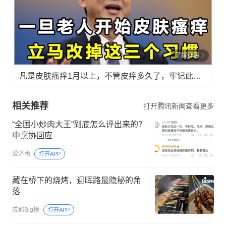
了解详情
凡是皮肤瘙痒1月以上，不管皮痒多久了，牢记此法，快！准！狠！
相关推荐
打开腾讯新闻查看更多
“全国小炒肉大王”到底怎么评出来的？
中烹协回应
爱济南
打开APP
藏在桥下的烧烤，迎晖路最隐秘的角
落
成都Big榜
打开APP