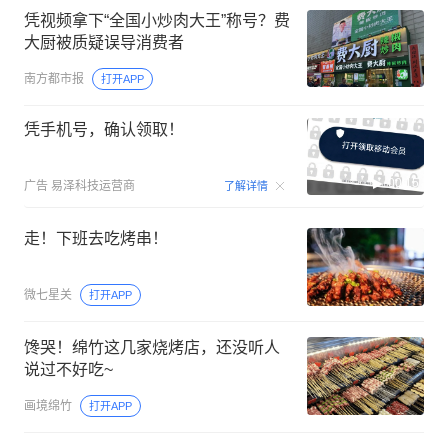
凭视频拿下“全国小炒肉大王”称号？费
大厨被质疑误导消费者
南方都市报
打开APP
凭手机号，确认领取！
00:15
广告
易泽科技运营商
了解详情
走！下班去吃烤串！
微七星关
打开APP
馋哭！绵竹这几家烧烤店，还没听人
说过不好吃~
画境绵竹
打开APP