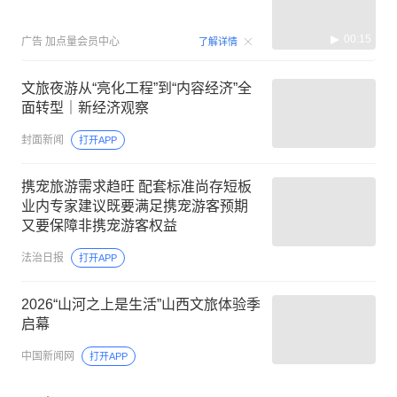
00:15
广告
加点量会员中心
了解详情
文旅夜游从“亮化工程”到“内容经济”全
面转型｜新经济观察
封面新闻
打开APP
携宠旅游需求趋旺 配套标准尚存短板
业内专家建议既要满足携宠游客预期
又要保障非携宠游客权益
法治日报
打开APP
2026“山河之上是生活”山西文旅体验季
启幕
中国新闻网
打开APP