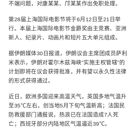
不端问题，对康某某、邝某某作出免职处理。
第28届上海国际电影节将于6月12日至21日举
行。本届
上海国际电影节
金爵奖
由主竞赛、亚洲
新人、纪录片、动画片和短片五大单元组成。
据伊朗媒体30日报道，伊朗议会主席团成员萨利
米表示，伊朗对霍尔木兹海峡“实施主权管辖”的
计划即将在议会获得批准，并有望以永久性法律
的形式获得通过。
近日，欧洲多国迎来高温天气。英国多地气温升
至35℃左右，创当地5月下旬气温新高；法国民
防救援部门通报说，热浪已在法国造成7人死
亡；西班牙部分内陆地区气温逼近39℃。