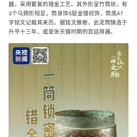
器，采用繁复的错金工艺。其外形呈竹筒状，有
3个马蹄形短足，筒身饰5层金错纹饰，筒底47
字铭文记载其来历。据铭文推断，此泥筒铸造于
升平十三年，或是张天锡时期的宫廷用器。