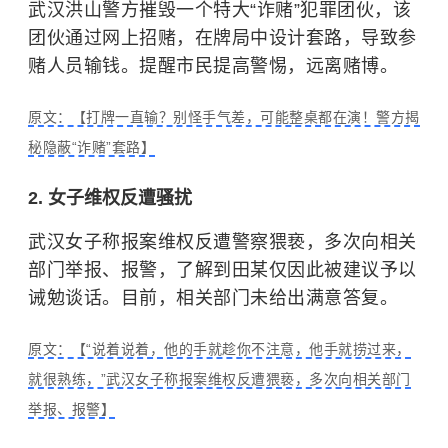
武汉洪山警方摧毁一个特大“诈赌”犯罪团伙，该
团伙通过网上招赌，在牌局中设计套路，导致参
赌人员输钱。提醒市民提高警惕，远离赌博。
原文：【打牌一直输？别怪手气差，可能整桌都在演！警方揭
秘隐蔽“诈赌”套路】
2. 女子维权反遭骚扰
武汉女子称报案维权反遭警察猥亵，多次向相关
部门举报、报警，了解到田某仅因此被建议予以
诫勉谈话。目前，相关部门未给出满意答复。
原文：【“说着说着，他的手就趁你不注意，他手就捞过来，
就很熟练，”武汉女子称报案维权反遭猥亵，多次向相关部门
举报、报警】