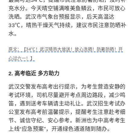
最高可达34℃，提醒市民注意防暑防晒，及时补
充水分。今天晴空铺满唯美鱼鳞云，市民可放心
洗晒。武汉市气象台预报显示，后天高温达
33℃，晴热干燥天气持续，建议市民注意防晒补
水。
原文：【34℃！武汉晴热大放送！放心洗晒！防暑防晒！开
心过六一！】
2. 高考临近 多方助力
武汉交警发布高考出行提示，为考生营造安静的
考试环境，司机尽量避开考点周边路段，减少鸣
笛，遇到送考车辆请主动礼让。武汉招生考试办
公室发布高考前温馨提示，提醒考生注意赴考细
节、诚信守纪、安心参考。新洲也为中高考考生
上线“应急预案”，开通绿色通道随到随办。