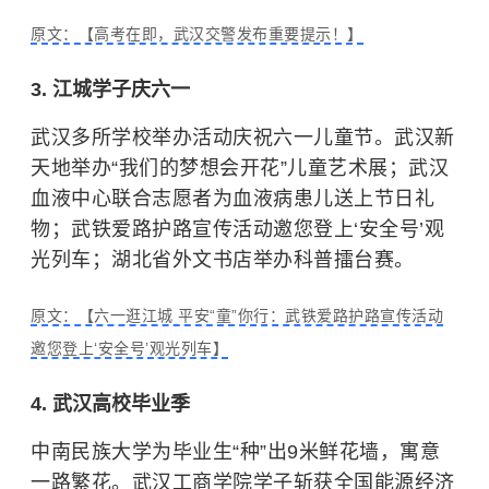
原文：【高考在即，武汉交警发布重要提示！】
3. 江城学子庆六一
武汉多所学校举办活动庆祝六一儿童节。武汉新
天地举办“我们的梦想会开花”儿童艺术展；武汉
血液中心联合志愿者为血液病患儿送上节日礼
物；武铁爱路护路宣传活动邀您登上‘安全号’观
光列车；湖北省外文书店举办科普擂台赛。
原文：【六一逛江城 平安“童”你行：武铁爱路护路宣传活动
邀您登上‘安全号’观光列车】
4. 武汉高校毕业季
中南民族大学
为毕业生“种”出9米鲜花墙，寓意
一路繁花。
武汉工商学院
学子斩获全国能源经济