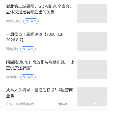
湖北第二城襄阳，GDP超过6个省会，
立体交通是襄阳胜出的关键
价值洞见局
打开APP
一周盘点丨新闻速览【2026.8.3-
2026.8.7】
湖南高院
打开APP
瞬间降温6℃！武汉街头多处出现，“比
空调房还舒服”
极目新闻
打开APP
凭本人手机号：验证后获取！#运营商
业务
00:15
广告
云启创想运营商
了解详情