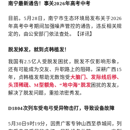
南宁最新通告！事关2026年高考中考
目前。
5月28日，南宁市生态环境局发布关于2026
年高考中考期间加强噪声管控的通告，
违反相关规
定的，由公安部门依法查处。
【详讯】
脱发掉发，就到贞韩植发！
我国有2.5亿人受脱发困扰，脱发不仅影响形象，
还有可能成为交友、升职路上的阻碍。深耕广西15
年，贞韩植发帮助无数饱受
大脑门、发际线后移、
头顶稀疏、M型额角、“地中海”脱发
困扰的发友，
解决了脱发问题，重拾浓密秀发。
D1804次列车受电弓受异物击打，导致设备故障
5月30日9时19分，因贵广客专钟山西至恭城间，列