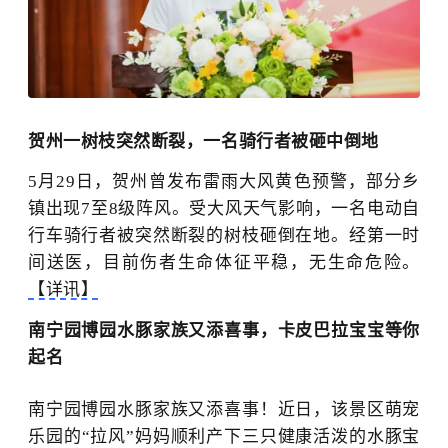
贺州一树枝突然断裂，一名骑行者被砸中倒地
5月29日，贺州曾发布雷雨大风黄色预警，部分乡
镇出现7至8级阵风。
受大风天气影响，
一名电动自
行车骑行者被突然断裂的树枝砸倒在地。
经第一时
间送医，目前伤者生命体征平稳，无生命危险。
【详讯】
南宁园博园水豚家族又添喜事，卡皮巴拉宝宝等你
起名
南宁园博园水豚家族又添喜事！近日，该景区萌宠
乐园的“拉风”妈妈顺利产下三只健康活泼的水豚宝