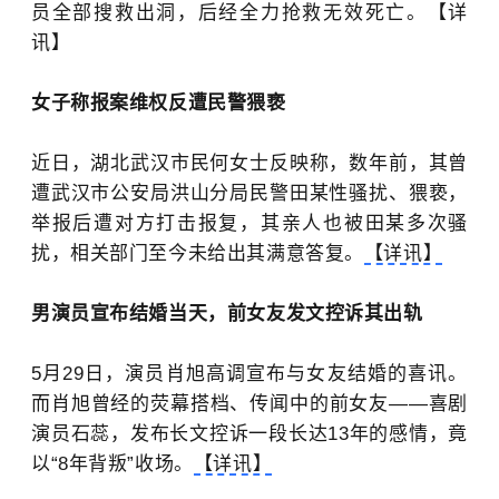
员全部搜救出洞，后经全力抢救无效死亡。【详
讯】
女子称报案维权反遭民警猥亵
近日，湖北武汉市民何女士反映称，数年前，其曾
遭武汉市公安局洪山分局民警田某性骚扰、猥亵，
举报后遭对方打击报复，其亲人也被田某多次骚
扰，相关部门至今未给出其满意答复。
【详讯】
男演员宣布结婚当天，前女友发文控诉其出轨
5月29日，演员肖旭高调宣布与女友结婚的喜讯。
而
肖旭曾经的荧幕搭档、传闻中的前女友——喜剧
演员石蕊，发布长文控诉一段长达13年的感情，竟
以“8年背叛”收场。
【详讯】