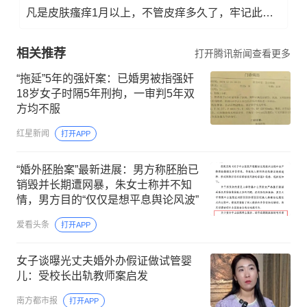
凡是皮肤瘙痒1月以上，不管皮痒多久了，牢记此法，快！准！狠！
相关推荐
打开腾讯新闻查看更多
“拖延”5年的强奸案：已婚男被指强奸
18岁女子时隔5年刑拘，一审判5年双
方均不服
红星新闻
打开APP
“婚外胚胎案”最新进展：男方称胚胎已
销毁并长期遭网暴，朱女士称并不知
情，男方目的“仅仅是想平息舆论风波”
爱看头条
打开APP
女子谈曝光丈夫婚外办假证做试管婴
儿：受校长出轨教师案启发
南方都市报
打开APP