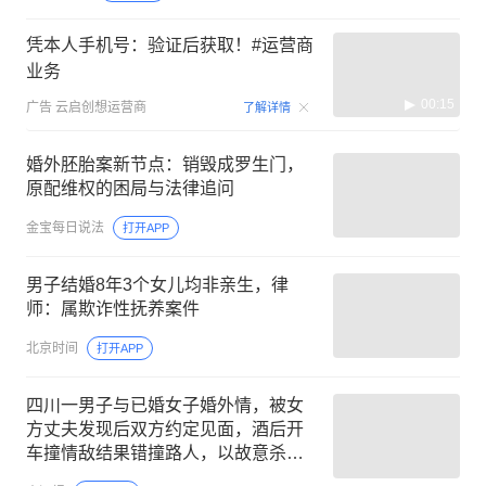
凭本人手机号：验证后获取！#运营商
业务
00:15
广告
云启创想运营商
了解详情
婚外胚胎案新节点：销毁成罗生门，
原配维权的困局与法律追问
金宝每日说法
打开APP
男子结婚8年3个女儿均非亲生，律
师：属欺诈性抚养案件
北京时间
打开APP
四川一男子与已婚女子婚外情，被女
方丈夫发现后双方约定见面，酒后开
车撞情敌结果错撞路人，以故意杀人
罪被判有期徒刑十三年