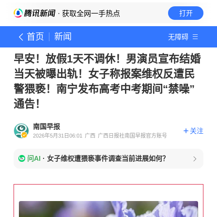
· 获取全网一手热点
打开
首页
新闻
无障碍
早安！放假1天不调休！男演员宣布结婚
当天被曝出轨！女子称报案维权反遭民
警猥亵！南宁发布高考中考期间“禁噪”
通告！
南国早报
关注
2026年5月31日06:01
广西
广西日报社南国早报官方账号
问AI
·
女子维权遭猥亵事件调查当前进展如何？