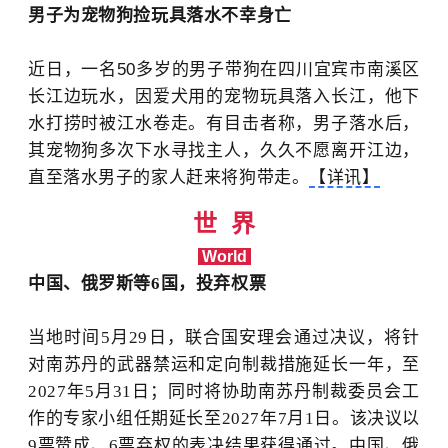
男子为宠物狗捡玩具落水不幸身亡
近日，一名50多岁的男子带狗在四川宜宾市南溪区
长江边玩水，因爱犬用的宠物玩具落入长江，他下
水打捞时被江水卷走。有目击者称，男子落水后，
其宠物狗多次下水寻找主人，久久不愿离开江边，
直至落水男子的家人赶来将狗带走。
【详讯】
世 界
World
中国、俄罗斯等6国，投弃权票
当地时间5月29日，联合国安理会通过决议，将针
对南苏丹的武器禁运和定向制裁措施延长一年，至
2027年5月31日；同时将协助南苏丹制裁委员会工
作的专家小组任期延长至2027年7月1日。该决议以
9票赞成、6票弃权的表决结果获得通过。中国、俄