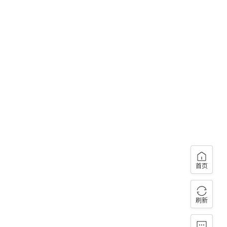
首页
刷新