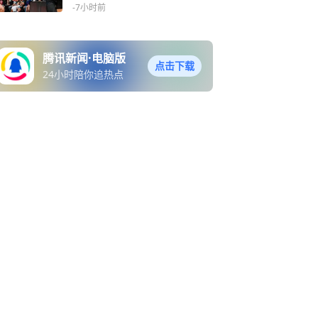
-7小时前
腾讯新闻·电脑版
点击下载
24小时陪你追热点