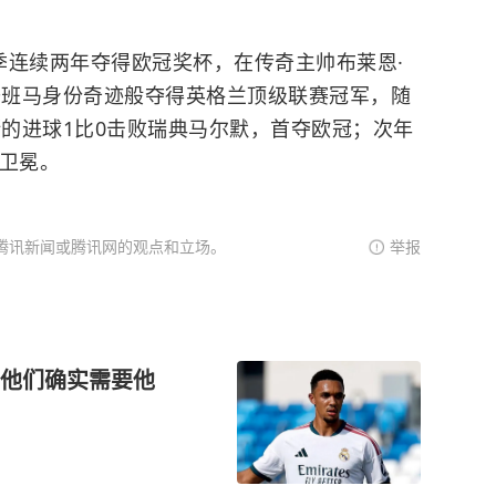
80赛季连续两年夺得欧冠奖杯，在传奇主帅布莱恩·
以升班马身份奇迹般夺得英格兰顶级联赛冠军，随
斯的进球1比0击败瑞典马尔默，首夺欧冠；次年
功卫冕。
腾讯新闻或腾讯网的观点和立场。
举报
，他们确实需要他