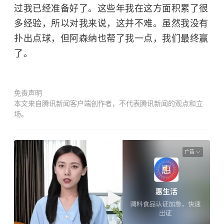
过我已经准备好了。这些年我在这方面积累了很
多经验，所以对我来说，这并不难。虽然我没有
扑出点球，但阿森纳也帮了我一点，我们最终赢
了。
免责声明
本文来自腾讯新闻客户端创作者，不代表腾讯新闻的观点和立
场。
广告