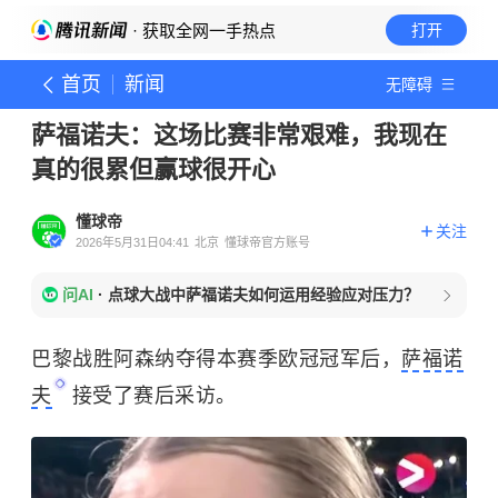
· 获取全网一手热点
打开
首页
新闻
无障碍
萨福诺夫：这场比赛非常艰难，我现在
真的很累但赢球很开心
懂球帝
关注
2026年5月31日04:41
北京
懂球帝官方账号
问AI
·
点球大战中萨福诺夫如何运用经验应对压力？
巴黎战胜阿森纳夺得本赛季欧冠冠军后，
萨福诺
夫
接受了赛后采访。