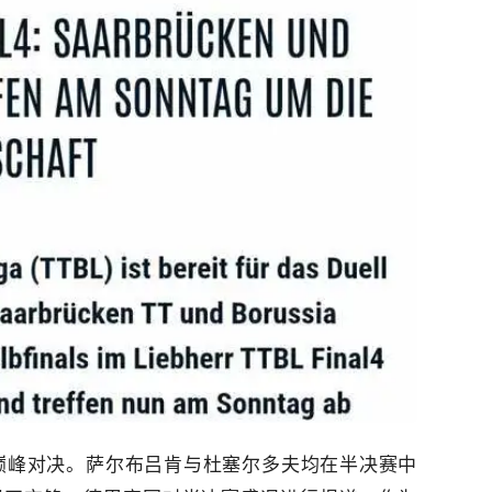
来巅峰对决。萨尔布吕肯与杜塞尔多夫均在半决赛中