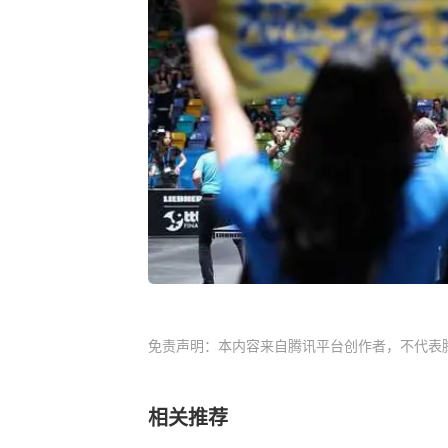
免责声明：本内容来自腾讯平台创作者，不代表
相关推荐