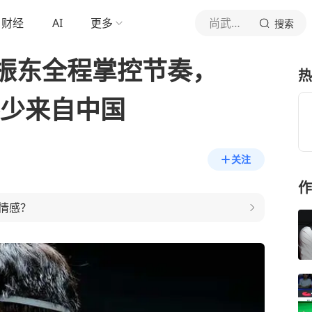
财经
AI
更多
尚武精神
搜索
振东全程掌控节奏，
热
不少来自中国
关注
作
情感？