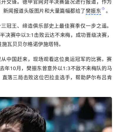
展开交锋。德甲官网对半决赛盛况进行报道，作为
”，新闻报道头版图片和大量篇幅都给了
樊振东
。
个三冠王、缔造俱乐部史上最佳赛季仅一步之遥。
半决赛中以3:1击败云达不来梅，成功晋级决赛，
胜施瓦贝贝尔格诺伊施塔特。
程从中国赶来，现场观看这位奥运冠军的比赛。赛
年10月，樊振东曾意外以1:3不敌不来梅队的马
，直落三局击败这位巴拉圭选手，帮助萨尔布吕肯