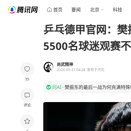
首页
要闻
北京
科技
乒乓德甲官网：樊
5500名球迷观赛
尚武精神
2026-05-31 04:28
发布于
河北
35
问AI
·
樊振东的最后一战为何充满特殊
评论