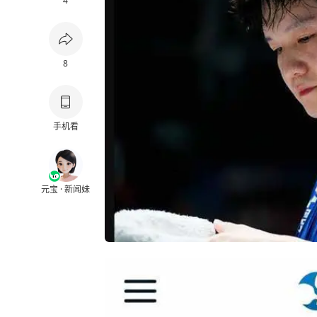
4
8
手机看
元宝 · 新闻妹