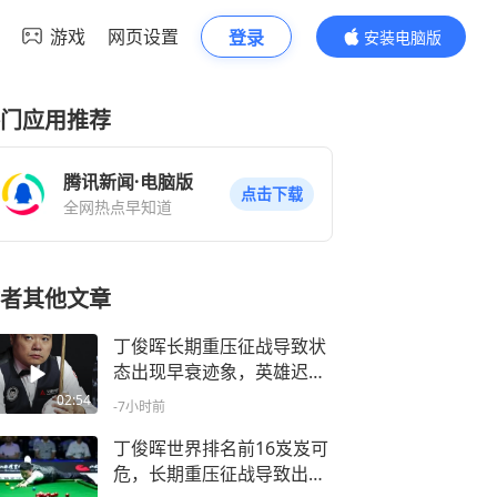
游戏
网页设置
登录
安装电脑版
内容更精彩
门应用推荐
腾讯新闻·电脑版
点击下载
全网热点早知道
者其他文章
丁俊晖长期重压征战导致状
态出现早衰迹象，英雄迟暮
再也回不去了？
02:54
-7小时前
丁俊晖世界排名前16岌岌可
危，长期重压征战导致出现