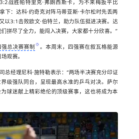
:2战胜
帕特里克·弗朗西斯卡
，为不来梅扳平比
拿下：达科·约奇克对阵马蒂亚斯·卡尔松时先丢两
以3:1击败欧文·伯特兰，助力队伍挺进决赛。达
我们拼尽了全力，能闯入决赛，大家都十分欣喜。”
四强总决赛赛制
。本周末，四强赛在叙瓦格能源
到场观赛。
司总经理尼科·施特勒表示：“两场半决赛充分印证
世界级强队同台，呈现最高水准的乒乓对决。萨尔
会为球迷献上精彩绝伦的顶级赛事，这也将成为本