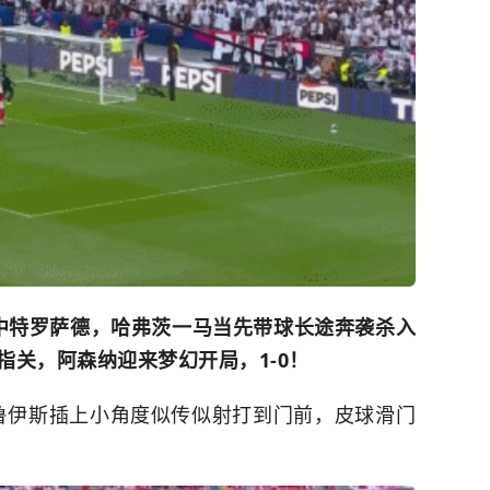
中特罗萨德，哈弗茨一马当先带球长途奔袭杀入
指关，阿森纳迎来梦幻开局，1-0！
-鲁伊斯插上小角度似传似射打到门前，皮球滑门