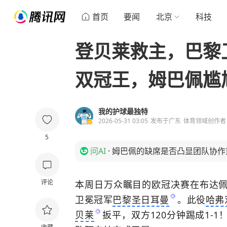
首页
要闻
北京
科技
登贝莱救主，巴黎
双冠王，姆巴佩尴
我的护球最独特
2026-05-31 03:05
发布于
广东
体育领域创作者
5
问AI
·
姆巴佩的缺席是否凸显团队协作
评论
本周日万众瞩目的欧冠决赛在布达
卫冕冠军
巴黎圣日耳曼
。此役
哈弗
贝莱
扳平，双方120分钟踢成1-1