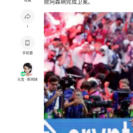
收藏
败阿森纳完成卫冕。
1
手机看
元宝 · 新闻妹