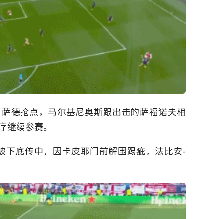
罗萨德抢点，马尔基尼奥斯跟出击的萨福诺夫相
疗继续参赛。
突破下底传中，因卡皮耶门前解围踢疵，法比安-