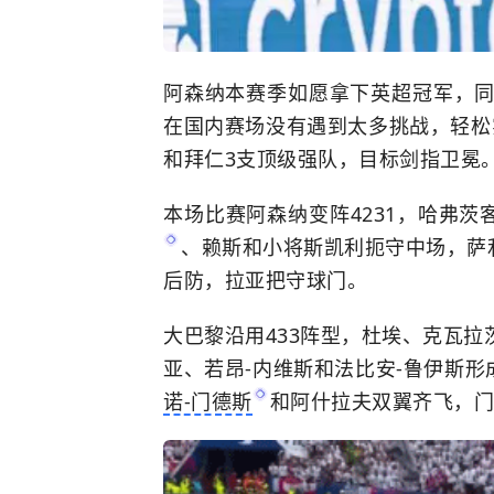
阿森纳本赛季如愿拿下英超冠军，同
在国内赛场没有遇到太多挑战，轻松
和拜仁3支顶级强队，目标剑指卫冕
本场比赛阿森纳变阵4231，哈弗茨
、赖斯和小将斯凯利扼守中场，萨
后防，拉亚把守球门。
大巴黎沿用433阵型，杜埃、克瓦
亚、若昂-内维斯和法比安-鲁伊斯形
诺-门德斯
和阿什拉夫双翼齐飞，门