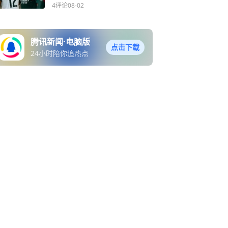
里尼奥无缘连胜
4评论
08-02
腾讯新闻·电脑版
点击下载
24小时陪你追热点