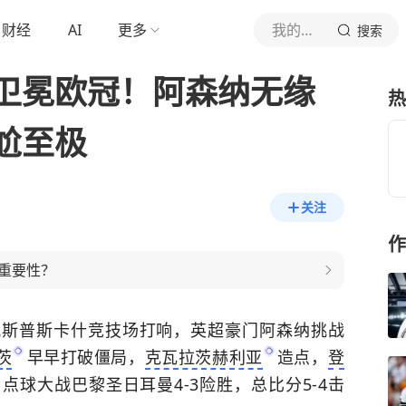
财经
AI
更多
我的护球最独特
搜索
卫冕欧冠！阿森纳无缘
热
尬至极
关注
作
重要性？
佩斯普斯卡什竞技场打响，英超豪门阿森纳挑战
茨
早早打破僵局，
克瓦拉茨赫利亚
造点，
登
！点球大战巴黎圣日耳曼4-3险胜，总比分5-4击