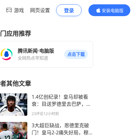
游戏
网页设置
登录
安装电脑版
内容更精彩
门应用推荐
腾讯新闻·电脑版
点击下载
全网热点早知道
者其他文章
1.4亿创纪录！皇马却被看
衰：目送罗德里去巴萨，国
家德比没法踢了
23评论
12小时前
3大超巨缺战，恩德里克破
门！皇马2-2痛失好局，穆