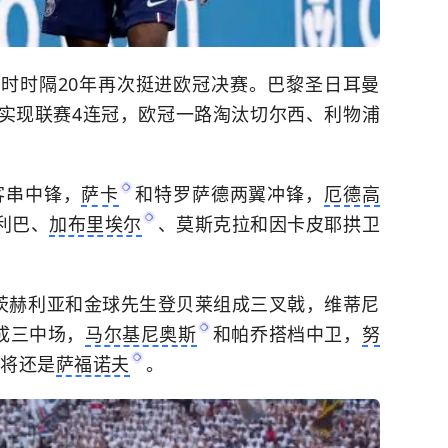
时时隔20年再次挺进欧冠决赛。巴黎圣日耳曼
实现联赛4连冠，欧冠一路淘汰切尔西、利物浦
。
客串中锋，
萨卡
和特罗萨德两翼冲锋，
厄德高
利巴、
加布里埃尔
、莫斯克拉和因卡皮耶拱卫
拉茨赫利亚和金球先生登贝莱组成三叉戟，维蒂尼
成三中场，
马尔基尼奥斯
和帕乔搭档中卫，
努
将还是
萨福诺夫
。