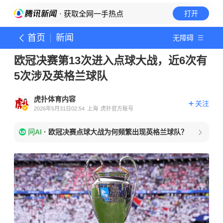
· 获取全网一手热点
打开
首页
新闻
无障碍
欧冠决赛第13次进入点球大战，近6次有
5次涉及英格兰球队
虎扑体育内容
关注
2026年5月31日02:54
上海
虎扑官方账号
问AI
·
欧冠决赛点球大战为何频繁出现英格兰球队？