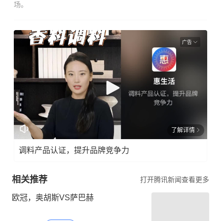
场。
广告
了解详情
调料产品认证，提升品牌竞争力
相关推荐
打开腾讯新闻查看更多
欧冠，奥胡斯VS萨巴赫