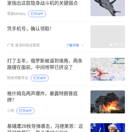
家指出这款隐身战斗机的关键弱点
零度Military
打开APP
凭手机号，确认领取！
00:15
广告
易泽科技运营商
了解详情
打了五年，俄罗斯被逼到墙角，两条
路摆在面前，中间地带已挤没了
杨老师聊学业
打开APP
格什姆岛两声爆炸，暴露特朗普底
牌？
小彻
打开APP
基辅遭28枚导弹袭击，冯德莱恩：这