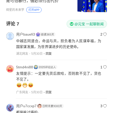
是可怕暴行，俄必须付出代价
绮星的未来学
打开APP
评论
7
@元宝 一起聊新闻
用户bauefi3
2
中越志同道合，命运与共，担负着为人民谋幸福，为
国家谋发展，为世界谋进步的历史使命。
湖北网友
5月30日
回复
5tmd4ni88
1
友情提示：一定要先货后款哈，否则款不见了，货也
广东网友
5月30日
回复
用户u7ccxp7
3
都是挨过揍的。