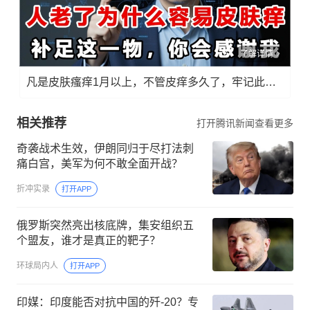
了解详情
凡是皮肤瘙痒1月以上，不管皮痒多久了，牢记此法，快！准！狠！
相关推荐
打开腾讯新闻查看更多
奇袭战术生效，伊朗同归于尽打法刺
痛白宫，美军为何不敢全面开战？
折冲实录
打开APP
俄罗斯突然亮出核底牌，集安组织五
个盟友，谁才是真正的靶子？
环球局内人
打开APP
印媒：印度能否对抗中国的歼-20？专