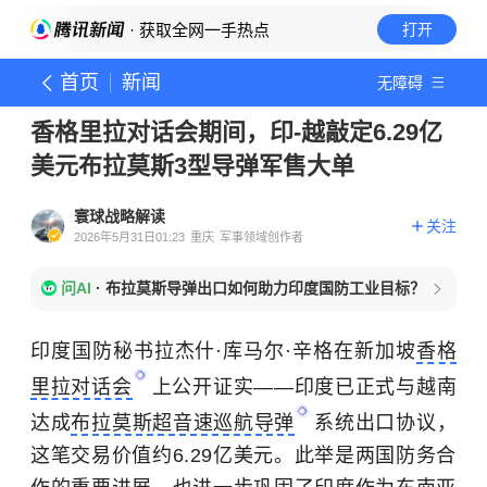
· 获取全网一手热点
打开
首页
新闻
无障碍
香格里拉对话会期间，印-越敲定6.29亿
美元布拉莫斯3型导弹军售大单
寰球战略解读
关注
2026年5月31日01:23
重庆
军事领域创作者
问AI
·
布拉莫斯导弹出口如何助力印度国防工业目标？
印度国防秘书拉杰什·库马尔·辛格在新加坡
香格
里拉对话会
上公开证实——印度已正式与越南
达成
布拉莫斯超音速巡航导弹
系统出口协议，
这笔交易价值约6.29亿美元。此举是两国防务合