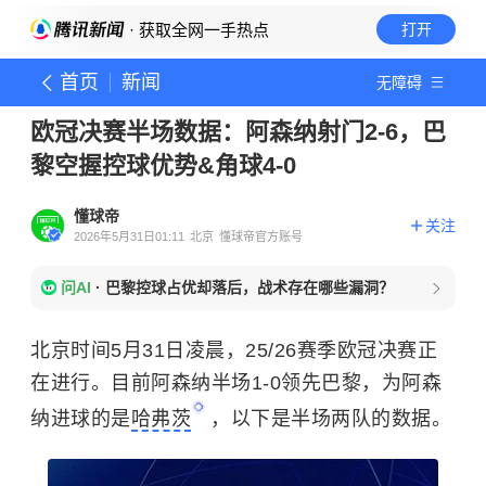
· 获取全网一手热点
打开
首页
新闻
无障碍
欧冠决赛半场数据：阿森纳射门2-6，巴
黎空握控球优势&角球4-0
懂球帝
关注
2026年5月31日01:11
北京
懂球帝官方账号
问AI
·
巴黎控球占优却落后，战术存在哪些漏洞？
北京时间5月31日凌晨，25/26赛季欧冠决赛正
在进行。目前阿森纳半场1-0领先巴黎，为阿森
纳进球的是
哈弗茨
，以下是半场两队的数据。