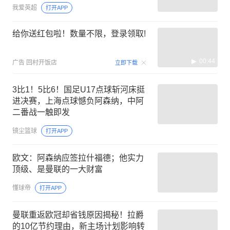
我爱英超
打开APP
给你送红包啦！数量不限，登录领取!
00:44
广告
回村开饭店
立即下载
3比1！5比6！国足U17点球斩河床挺
进决赛，上海点球憾负阿森纳，中阿
二番战一触即发
镜尘篮球
打开APP
欧文：阿森纳应签拉什福德；他实力
顶级、是曼联的一大财富
懂球帝
打开APP
曼联重返欧冠却省钱原因揭秘！拉爵
的10亿节约理由，新主场计划影响转