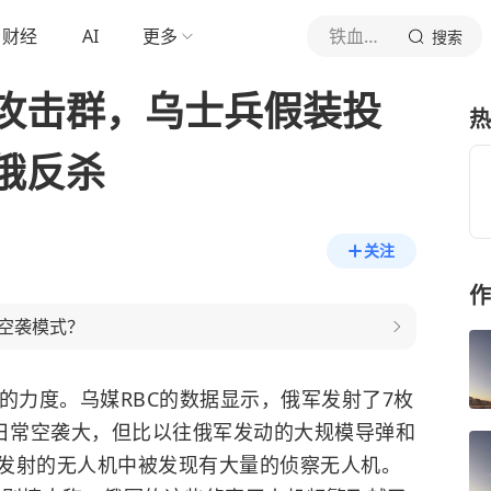
财经
AI
更多
铁血战史1927
搜索
攻击群，乌士兵假装投
热
俄反杀
关注
作
空袭模式？
的力度。乌媒RBC的数据显示，俄军发射了7枚
比日常空袭大，但比以往俄军发动的大规模导弹和
发射的无人机中被发现有大量的侦察无人机。