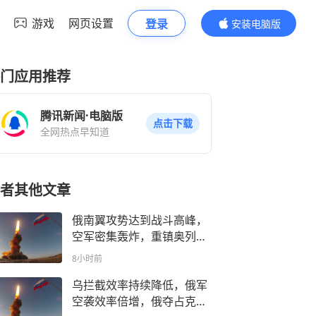
游戏
网页设置
登录
安装电脑版
内容更精彩
门应用推荐
腾讯新闻·电脑版
点击下载
全网热点早知道
者其他文章
俄南翼攻势达到战斗高峰，
空军密集轰炸，重镇奥列霍
夫两翼被攻破
8小时前
乌拦截效率持续降低，俄军
空袭效率倍增，俄夺占克拉