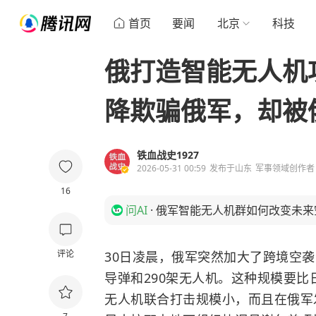
首页
要闻
北京
科技
俄打造智能无人机
降欺骗俄军，却被
铁血战史1927
2026-05-31 00:59
发布于
山东
军事领域创作者
16
问AI
·
俄军智能无人机群如何改变未来
评论
30日凌晨，俄军突然加大了跨境空袭
导弹和290架无人机。这种规模要
无人机联合打击规模小，而且在俄军