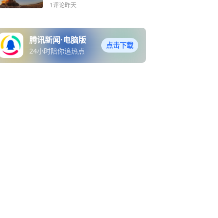
斯诺亚尔斯科
1评论
昨天
腾讯新闻·电脑版
点击下载
24小时陪你追热点