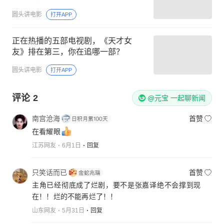
圆头讲电影
打开APP
正在热播的五部电视剧，《天才女
友》排在第三，你在追哪一部？
圆头讲电影
打开APP
评论
2
@元宝 一起聊新闻
南宫沧海
首赞
在看耀眼
江苏网友
6月1日
回复
只笑话而已
首赞
主角已经彻底成了烂剧，要不是张嘉译绝不会撑到现
在！！烂的不能再烂了！！
山东网友
5月31日
回复