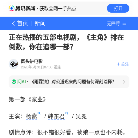
· 获取全网一手热点
打开
首页
新闻
无障碍
正在热播的五部电视剧，《主角》排在
倒数，你在追哪一部？
圆头讲电影
关注
2026年5月31日07:00
福建
问AI
·
《雨霖铃》对公道迟来的问题有何深刻诠释？
第一部《家业》
主演：
杨紫
/
韩东君
/ 吴冕
剧情点评：很不错很好看，祯娘一点也不内耗，