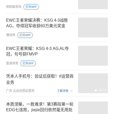
陌陌聊游戏
打开APP
EWC王者荣耀决赛：KSG 4-3战胜
AG，夺得冠军收获60万美元奖金
懂球帝
打开APP
EWC王者荣耀：KSG 4-3 AG.AL夺
冠，句号获FMVP
雷速体育
打开APP
凭本人手机号：验证后获取！#运营商
业务
00:15
广告
云启创想运营商
了解详情
本质涅槃，一胜难求！第3赛段第一轮
EDG七连败，jiejie回归依然毫无用处