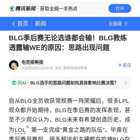
· 获取全网一手热点
打开
首页
新闻
无障碍
BLG季后赛无论选谁都会输！BLG教练
透露输WE的原因：思路出现问题
电竞摇啊摇
关注
2026年5月31日00:05
河北
游戏领域创作者
问AI
·
BLG选手的思路问题如何具体影响比赛决策？
自从BLG全员收获常规赛一阵荣耀后，很多LPL
观众都开始期待，BLG在季后赛的发挥表现，甚
至不少观众认为，BLG未来有希望创造历史，成
为
LOL
第一支完成“黄金之路的队伍”。毕竟在
季后赛开赛前，很多解说和主播都在吹捧BLG在