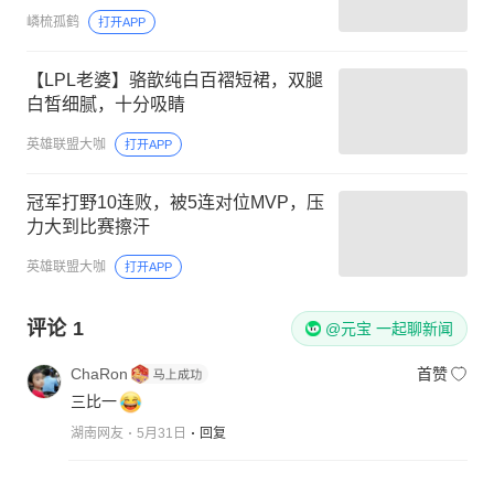
嶙梳孤鹤
打开APP
【LPL老婆】骆歆纯白百褶短裙，双腿
白皙细腻，十分吸睛
英雄联盟大咖
打开APP
冠军打野10连败，被5连对位MVP，压
力大到比赛擦汗
英雄联盟大咖
打开APP
评论
1
@元宝 一起聊新闻
ChaRon
首赞
三比一
湖南网友
5月31日
回复