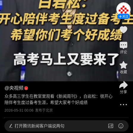
关注
评论
收藏
@
央视频
分享
众多高三学生在教室里观看《新闻周刊》，白岩松：很开心
陪伴考生度过备考生涯，希望大家考个好成绩
2026-05-31 00:06
发布于
北京
打开
腾讯新闻客户端说两句