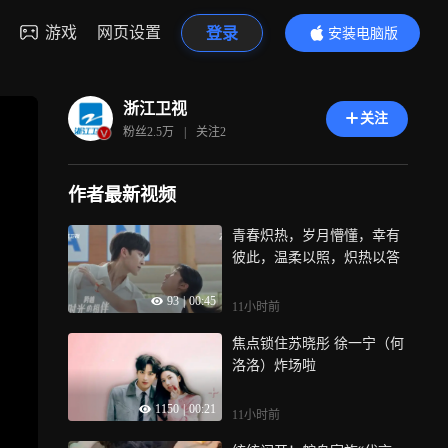
游戏
网页设置
登录
安装电脑版
内容更精彩
浙江卫视
关注
粉丝
2.5万
|
关注
2
作者最新视频
青春炽热，岁月懵懂，幸有
彼此，温柔以照，炽热以答
93
|
00:45
11小时前
焦点锁住苏晓彤 徐一宁（何
洛洛）炸场啦
1150
|
00:21
11小时前