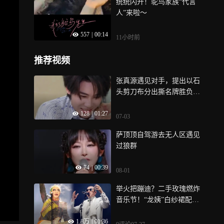
统统闪开！鸵鸟家族“代言
人”来啦～
557
|
00:14
11小时前
推荐视频
张真源遇见对手，提出以石
头剪刀布分出撕名牌胜负，
可惜博弈失利，此番缓兵之
128
|
01:27
计并未奏效
07-03
萨顶顶自驾游去无人区遇见
过狼群
74
|
00:39
08-01
举火把蹦迪？二手玫瑰燃炸
音乐节！“龙姨”白纱裙配长
筒靴太敢玩了
1.8万
|
01:36