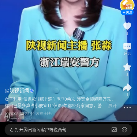
关注
1
评论
1
@
陕视新闻
1
女子利用“仅退款”规则“薅羊毛”70余次 涉案金额超两万元，
称自己最多算占小便宜且“仅退款”都经商家同意，警...
展开
2026-05-30 22:40
发布于
陕西
打开
腾讯新闻客户端说两句