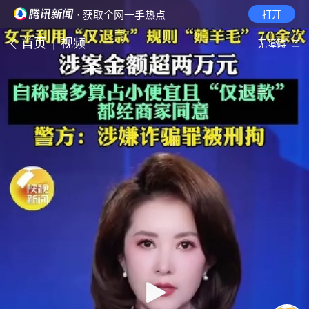
· 获取全网一手热点
打开
首页
视频
无障碍