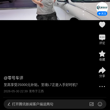
关注
评论
收藏
分享
@
零号车评
至高享受25000元补贴，至境L7正是入手好时机？
2026-05-30 22:39
发布于
江西
打开
腾讯新闻客户端说两句