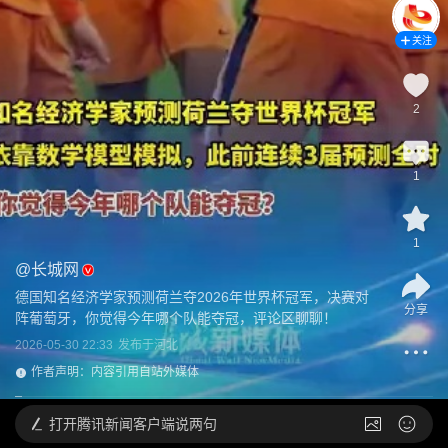
关注
2
1
1
@
长城网
德国知名经济学家预测荷兰夺2026年世界杯冠军，决赛对
分享
阵葡萄牙，你觉得今年哪个队能夺冠，评论区聊聊！
2026-05-30 22:33
发布于
河北
作者声明：内容引用自站外媒体
打开
腾讯新闻客户端说两句