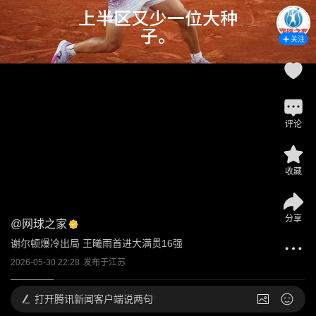
关注
评论
收藏
分享
@
网球之家
谢尔顿爆冷出局 王曦雨首进大满贯16强
2026-05-30 22:28
发布于
江苏
打开
腾讯新闻客户端说两句