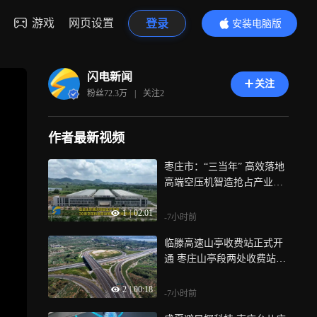
游戏
网页设置
登录
安装电脑版
内容更精彩
闪电新闻
关注
粉丝
72.3万
|
关注
2
作者最新视频
枣庄市：“三当年” 高效落地
高端空压机智造抢占产业新
赛道
1
|
02:01
-7小时前
临滕高速山亭收费站正式开
通 枣庄山亭段两处收费站全
部投用
2
|
00:18
-7小时前