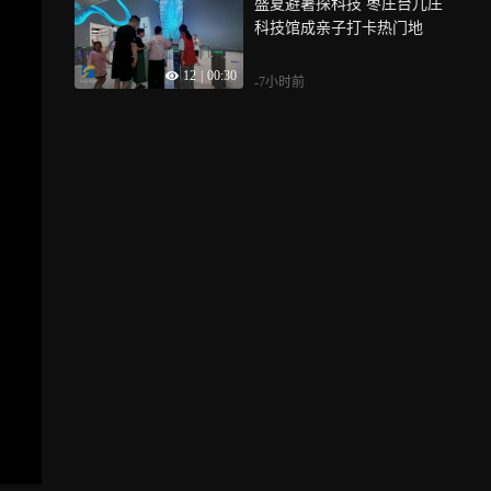
盛夏避暑探科技 枣庄台儿庄
科技馆成亲子打卡热门地
12
|
00:30
-7小时前