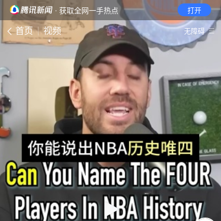
· 获取全网一手热点
打开
首页
视频
无障碍