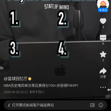
关注
3
6
2
分享
@
篮球回忆厅
NBA历史唯四单次季后赛得分700+并获得FMVP！
2026-05-30 22:11
发布于
四川
打开
腾讯新闻客户端说两句