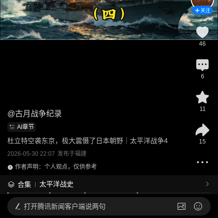
关注
46
6
11
@
古月战争纪录
AI章节
杜立特空袭东京，极大震慑了日本朝野｜太平洋战争4
15
2026-05-30 22:07
发布于
福建
作者声明：个人观点，仅供参考
太平洋战史
合集
打开
腾讯新闻客户端说两句