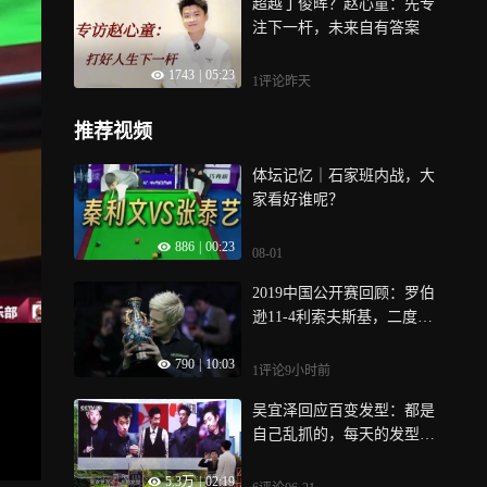
超越丁俊晖？赵心童：先专
注下一杆，未来自有答案
1743
|
05:23
1评论
昨天
推荐视频
体坛记忆｜石家班内战，大
家看好谁呢？
886
|
00:23
08-01
2019中国公开赛回顾：罗伯
逊11-4利索夫斯基，二度问
鼎冠军
790
|
10:03
1评论
9小时前
吴宜泽回应百变发型：都是
自己乱抓的，每天的发型都
不一样
5.3万
|
02:19