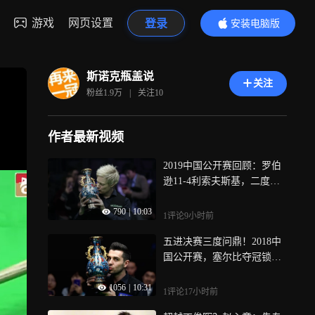
游戏
网页设置
登录
安装电脑版
内容更精彩
斯诺克瓶盖说
关注
粉丝
1.9万
|
关注
10
作者最新视频
2019中国公开赛回顾：罗伯
逊11-4利索夫斯基，二度问
鼎冠军
790
|
10:03
1评论
9小时前
五进决赛三度问鼎！2018中
国公开赛，塞尔比夺冠锁定
年终世界第一
1056
|
10:31
1评论
17小时前