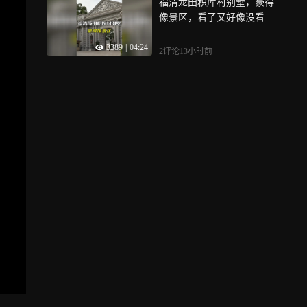
福清龙田积库村别墅，豪得
像景区，看了又好像没看
3389
|
04:24
2评论
13小时前