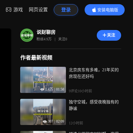
游戏
网页设置
登录
安装电脑版
内容更精彩
说财聊房
关注
粉丝
4.9万
|
关注
0
作者最新视频
北京房东有多难，21年买的
房现在还好吗
1.4万
|
01:58
9评论
10小时前
独守空城，感受夜晚独有的
静谧
307
|
02:09
12小时前