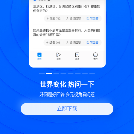
致
世界变化 热问一下
好问题好回答 多元视角看问题
立即下载