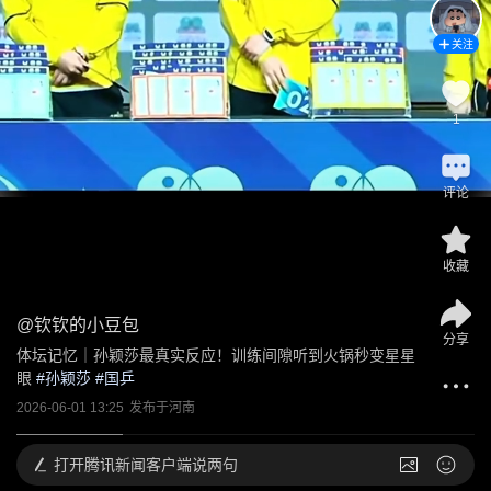
关注
1
评论
收藏
@
钦钦的小豆包
分享
体坛记忆｜孙颖莎最真实反应！训练间隙听到火锅秒变星星
眼
 #
孙颖莎
 #
国乒
2026-06-01 13:25
发布于
河南
打开
腾讯新闻客户端说两句