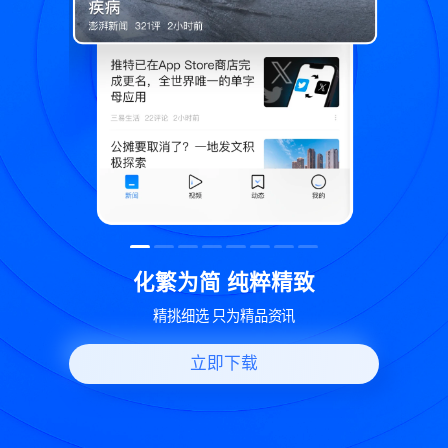
精致
世界变化 热问一下
讯
好问题好回答 多元视角看问题
立即下载