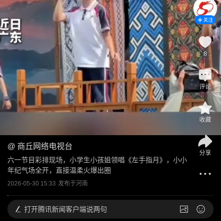
关注
8
评论
收藏
@
商丘网络电视台
分享
六一节目彩排现场，小学生小孩姐领唱《左手指月》，小小
年纪气场全开，直接温柔火爆出圈
2026-05-30 15:33
发布于
河南
打开
腾讯新闻客户端说两句