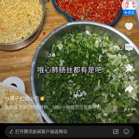
关注
12
3
4
6
@
琴子的烟火气
南昌深巷里的特色拌粉，5块5一碗居然还有两种肉
2026-05-30 15:29
发布于
广西
打开
腾讯新闻客户端说两句