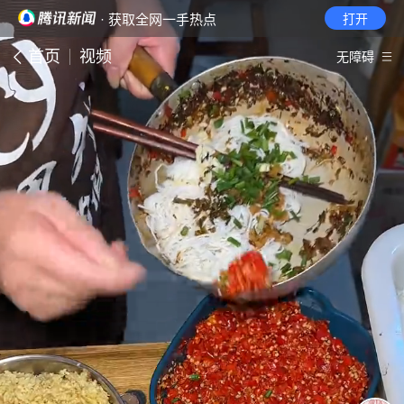
· 获取全网一手热点
打开
首页
视频
无障碍