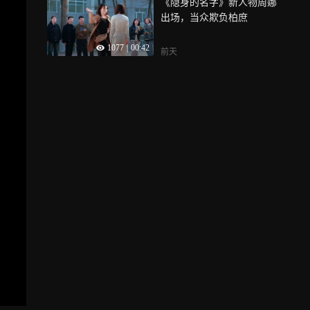
《隐身的名字》新人物周娜
出场，当众欺负柏庶
1077
|
00:42
前天