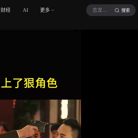
财经
AI
更多
吉龙探剧v
搜索