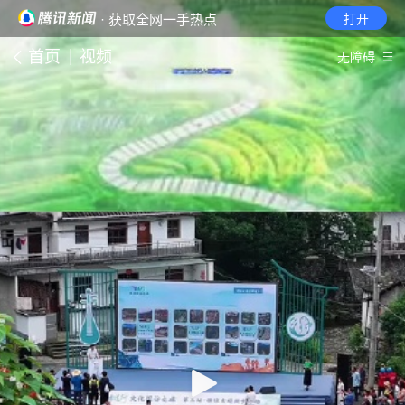
· 获取全网一手热点
打开
首页
视频
无障碍