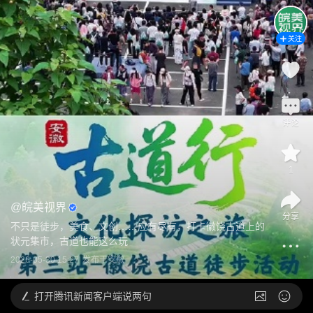
关注
评论
1
@
皖美视界
分享
不只是徒步，美食、文创……应有尽有，打卡徽饶古道上的
状元集市，古道也能这么玩
2026-05-30 15:27
发布于
安徽
打开
腾讯新闻客户端说两句