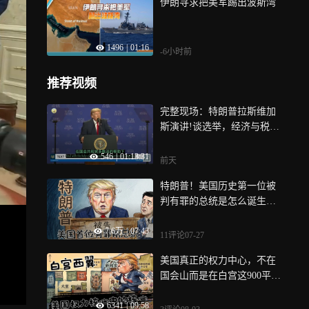
伊朗寻求把美军踢出波斯湾
1496
|
01:16
-6小时前
推荐视频
完整现场：特朗普拉斯维加
斯演讲!谈选举，经济与税
收，边境与移民，通胀与物
546
|
01:13:31
价，伊朗与外交等
前天
特朗普！美国历史第一位被
判有罪的总统是怎么诞生
的？
7.6万
|
07:43
11评论
07-27
美国真正的权力中心，不在
国会山而是在白宫这900平方
米里！
6341
|
09:58