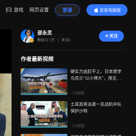
游戏
网页设置
登录
安装电脑版
内容更精彩
邵永灵
关注
粉丝
22.1万
|
关注
4
作者最新视频
硬实力追赶不上，日本想学
乌克兰“以小博大”，用无人
机扰乱中国
132
|
03:17
-7小时前
土耳其将派遣一支战机中队
保护沙特
460
|
01:15
-7小时前