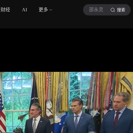
财经
AI
更多
邵永灵
搜索