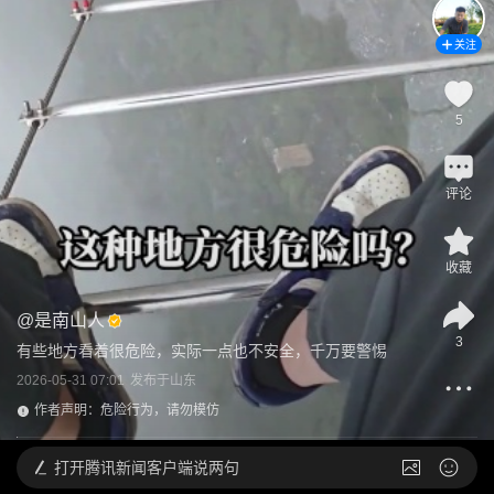
关注
5
评论
收藏
@
是南山人
3
有些地方看着很危险，实际一点也不安全，千万要警惕
2026-05-31 07:01
发布于
山东
作者声明：危险行为，请勿模仿
打开
腾讯新闻客户端说两句