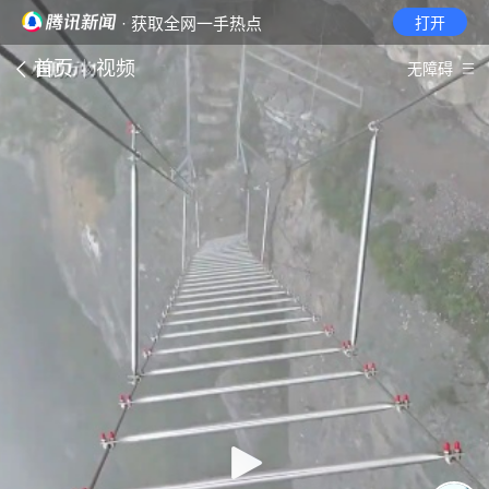
· 获取全网一手热点
打开
首页
视频
无障碍