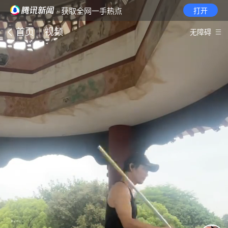
· 获取全网一手热点
打开
首页
视频
无障碍