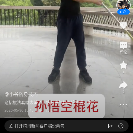
关注
6
评论
1
2
@
小谷防身技巧
这招棍法套路太帅了，练起来气场直接拉满，绝了
2026-05-30 15:45
发布于
安徽
打开
腾讯新闻客户端说两句