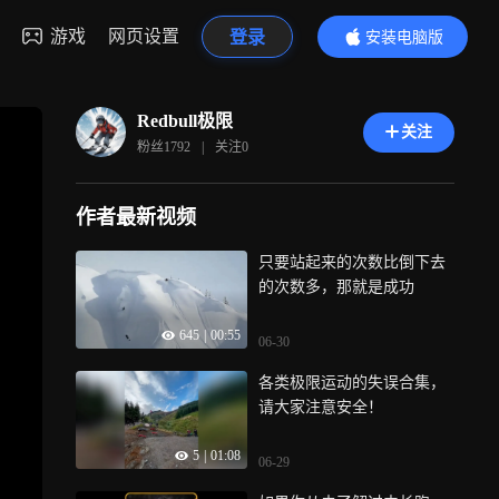
游戏
网页设置
登录
安装电脑版
内容更精彩
Redbull极限
关注
粉丝
1792
|
关注
0
作者最新视频
只要站起来的次数比倒下去
的次数多，那就是成功
645
|
00:55
06-30
各类极限运动的失误合集，
请大家注意安全！
5
|
01:08
06-29