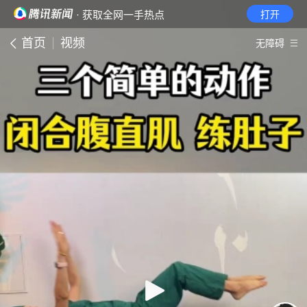
· 获取全网一手热点
打开
首页
视频
无障碍