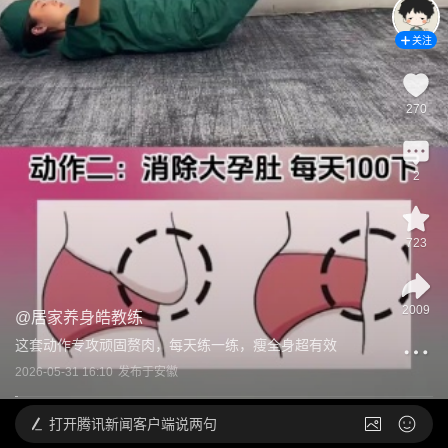
关注
270
2
723
2009
@
居家养身皓教练
这套动作专攻顽固赘肉，每天练一练，瘦全身超有效
2026-05-31 16:10
发布于
安徽
打开
腾讯新闻客户端说两句