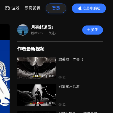
游戏
网页设置
登录
安装电脑版
内容更精彩
月亮邮递员1
关注
粉丝
3629
|
关注
2
作者最新视频
敢丢脸，才会飞
1406
|
00:34
06-22
别靠掌声活着
370
|
00:30
06-22