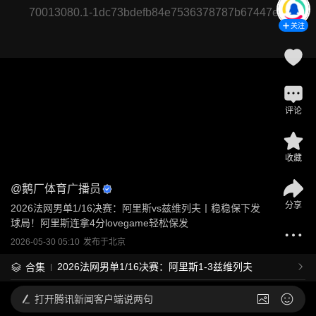
70013080.1-1dc73bdefb84e7536378787b67447e7f
关注
评论
收藏
@
鹅厂体育广播员
分享
2026法网男单1/16决赛：阿里斯vs兹维列夫丨稳稳保下发
球局！阿里斯连拿4分lovegame轻松保发
2026-05-30 05:10
发布于
北京
2026法网男单1/16决赛：阿里斯1-3兹维列夫
合集
打开
腾讯新闻客户端说两句