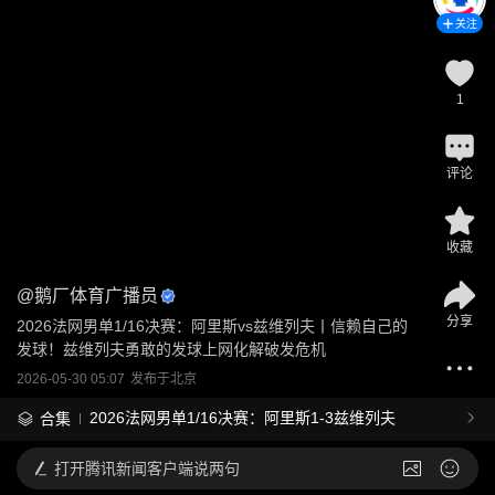
关注
1
评论
收藏
@
鹅厂体育广播员
分享
2026法网男单1/16决赛：阿里斯vs兹维列夫丨信赖自己的
发球！兹维列夫勇敢的发球上网化解破发危机
2026-05-30 05:07
发布于
北京
2026法网男单1/16决赛：阿里斯1-3兹维列夫
合集
打开
腾讯新闻客户端说两句