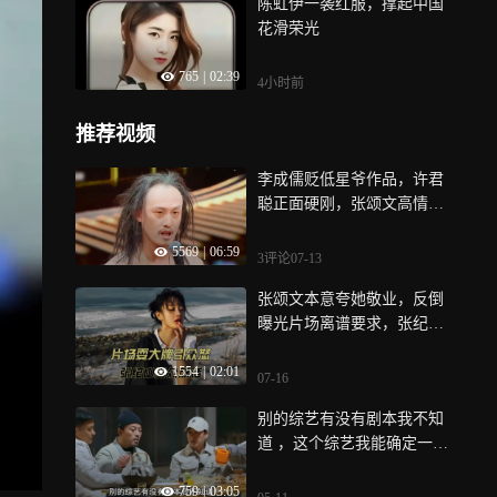
陈虹伊一袭红服，撑起中国
花滑荣光
765
|
02:39
4小时前
推荐视频
李成儒贬低星爷作品，许君
聪正面硬刚，张颂文高情商
救场！
5569
|
06:59
3评论
07-13
张颂文本意夸她敬业，反倒
曝光片场离谱要求，张纪中
直言绝不会合作
1554
|
02:01
07-16
别的综艺有没有剧本我不知
道 ，这个综艺我能确定一定
没有剧本
759
|
03:05