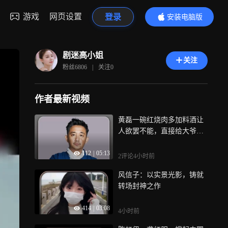
游戏
网页设置
登录
安装电脑版
内容更精彩
剧迷高小姐
关注
粉丝
6806
|
关注
0
作者最新视频
黄磊一碗红烧肉多加料酒让
人欲罢不能，直接给大爷十
年瘫痪治好
112
|
05:13
2评论
4小时前
风信子：以实景光影，铸就
转场封神之作
414
|
03:08
4小时前