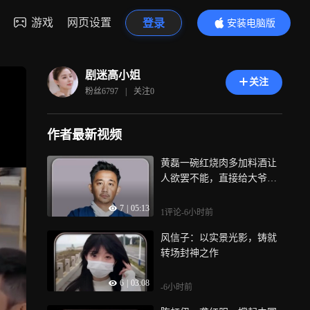
游戏
网页设置
登录
安装电脑版
内容更精彩
剧迷高小姐
关注
粉丝
6797
|
关注
0
作者最新视频
黄磊一碗红烧肉多加料酒让
人欲罢不能，直接给大爷十
年瘫痪治好
7
|
05:13
1评论
-6小时前
风信子：以实景光影，铸就
转场封神之作
6
|
03:08
-6小时前