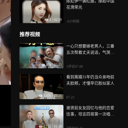
陈虹伊一袭红服，撑起中国
花滑荣光
2
|
02:39
-6小时前
推荐视频
一心只想要嫁老男人，三番
五次帮着丈夫说话，气哭亲
妈也不管不问
876
|
03:25
1评论
07-08
看到离婚31年仍当众亲吻前
夫脸颊，才懂早已胜似家人
1.0万
|
03:21
07-25
谢贤前女友回忆与他的恋爱
往事，坦言四哥第一次唱歌
让她觉得下头
1.7万
|
01:19