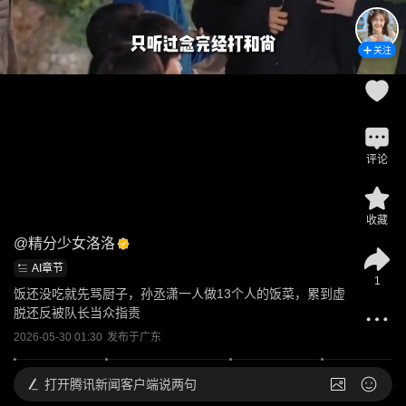
关注
评论
收藏
@
精分少女洛洛
AI章节
1
饭还没吃就先骂厨子，孙丞潇一人做13个人的饭菜，累到虚
脱还反被队长当众指责
2026-05-30 01:30
发布于
广东
打开
腾讯新闻客户端说两句