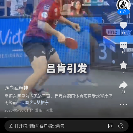
关注
29
10
2
@
尚武精神
31
樊振东巨星效应无济于事，乒乓在德国体育项目受欢迎度仍
无缘前十
 #
国乒
 #
樊振东
2026-05-30 01:14
发布于
河北
打开
腾讯新闻客户端说两句