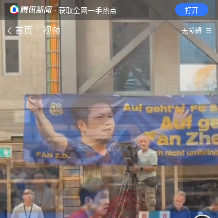
· 获取全网一手热点
打开
首页
视频
无障碍