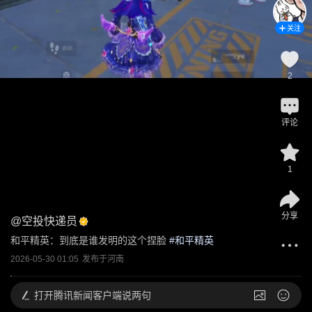
关注
2
评论
1
分享
@
空投快递员
和平精英：到底是谁发明的这个捏脸
 #
和平精英
2026-05-30 01:05
发布于
河南
打开
腾讯新闻客户端说两句