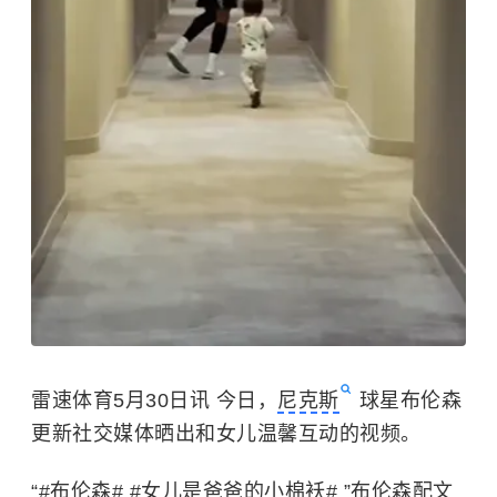
雷速体育5月30日讯 今日，
尼克斯
球星布伦森
更新社交媒体晒出和女儿温馨互动的视频。
“#布伦森# #女儿是爸爸的小棉袄# ”布伦森配文