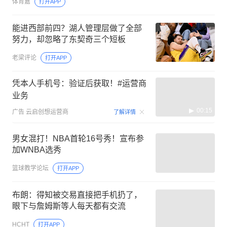
体育嘉
打开APP
能进西部前四？湖人管理层做了全部
努力，却忽略了东契奇三个短板
老梁评论
打开APP
凭本人手机号：验证后获取！#运营商
业务
00:15
广告
云启创想运营商
了解详情
男女混打！NBA首轮16号秀！宣布参
加WNBA选秀
篮球教学论坛
打开APP
布朗：得知被交易直接把手机扔了，
眼下与詹姆斯等人每天都有交流
HCHT
打开APP