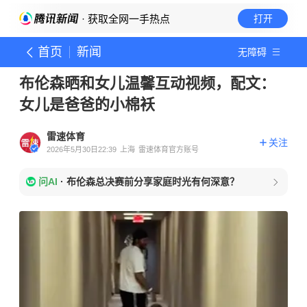
· 获取全网一手热点
打开
首页
新闻
无障碍
布伦森晒和女儿温馨互动视频，配文：
女儿是爸爸的小棉袄
雷速体育
关注
2026年5月30日22:39
上海
雷速体育官方账号
问AI
·
布伦森总决赛前分享家庭时光有何深意？