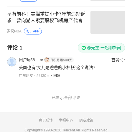
早有前科！美媒重提小卡7年前违规诉
求：曾向湖人索要股权飞机房产代言
罗说NBA
打开APP
评论
1
@元宝 一起聊新闻
用户lg58__m
首赞
美国也有“女儿是爸爸的小棉袄”这个说法？
广东网友
5月30日
回复
已显示全部评论
意见反馈
举报中心
隐私政策
Copyright© 1998-
2026
Tencent.All Rights Reserved