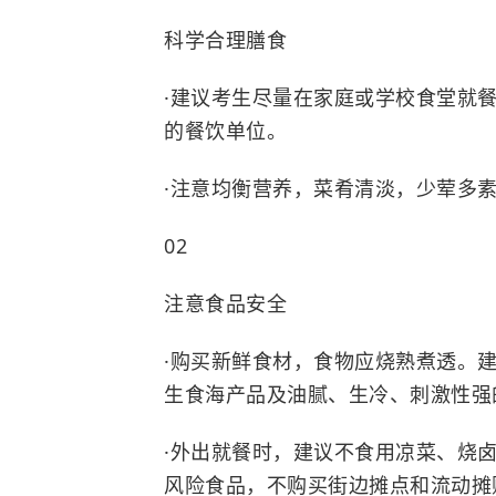
科学合理膳食
·
建议考生
尽量在家庭或学校食堂就
的餐饮单位。
·
注意均衡营养，菜肴清淡，少荤多
0
2
注意食品安全
·
购买新鲜食材，
食物应烧熟煮透
。
生食海
产品及油腻、生冷、刺激性强
·
外出就餐时
，
建议不食用
凉菜、烧
风险食品，
不购买
街边摊点
和流动摊