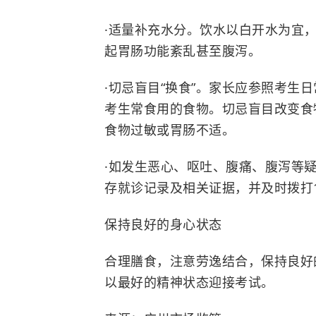
·
适量补充水分。饮水以白开水为宜
起胃肠功能紊乱甚至腹泻。
·
切忌盲目“换食”
。家长应参照考生日
考生常食用的食物。切忌盲目改变食
食物过敏或胃肠不适。
·
如发生恶心、呕吐、腹痛、腹泻等
存就诊记录及相关证据，并及时拨打1
保持良好的身心状态
合理膳食，注意劳逸结合，保持良好
以最好的精神状态迎接考试。