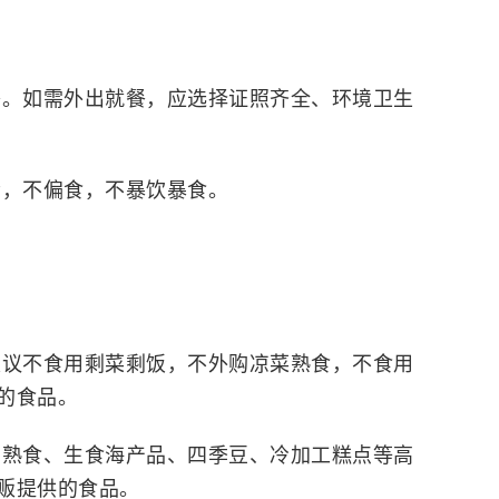
餐
。如需外出就餐，应选择证照齐全、环境卫生
素，
不偏食，不暴饮暴食
。
建议不食用
剩菜剩饭，
不外购
凉菜熟食，
不食用
的食品。
卤熟食、生食海产品、四季豆、冷加工糕点等高
贩提供的食品。