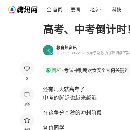
首页
要闻
北京
科技
高考、中考倒计时
教育热资讯
2026-05-30 22:37
发布于
湖北
九派新闻旗下教
问AI
·
考试冲刺期饮食安全为何关键？
0
还有几天就高考了
中考的脚步也越来越近
评论
在这争分夺秒的冲刺阶段
各位同学