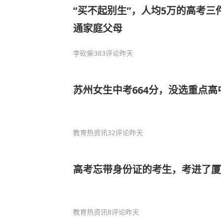
“买不起别生”，人均5万的高考
通家庭父母
李砍柴
383评论
昨天
苏州女生中考664分，没选重点高
教育热资讯
32评论
昨天
高考忘带身份证的考生，考进了厦
教育热资讯
8评论
昨天