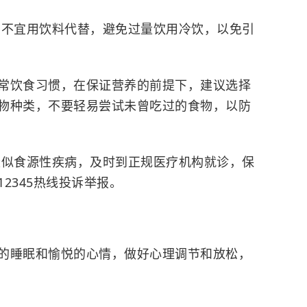
，
不宜用
饮料代
替，
避免过量饮用冷饮
，
以免引
常饮食习惯，在保证营养的前提下，建议选择
物种类，
不要轻易尝试未曾吃过的食物
，以防
疑似食源性疾病，
及时到正规医疗机构就诊
，保
2345热线投诉举报。
的睡眠和愉悦的心情，做好心理调节和放松，