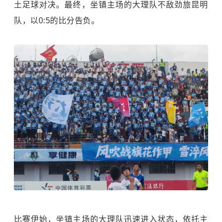
土足球对决。最终，坐镇主场的大理队不敌劲旅昆明
队，以0:5的比分告负。
比赛伊始，坐镇主场的大理队迅速进入状态，依托主