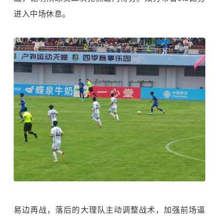
进入中场休息。
易边再战，落后的大理队主动调整战术，加强前场逼