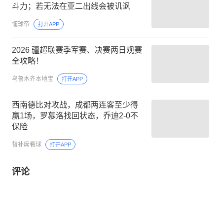
斗力；若无法在亚二出线会被讥讽
懂球帝
打开APP
2026 疆超联赛季军赛、决赛两日观赛
全攻略！
乌鲁木齐本地宝
打开APP
西南德比对攻战，成都两连客至少得
赢1场，罗慕洛找回状态，乔迪2-0不
保险
替补席看球
打开APP
评论