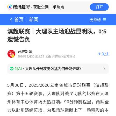
· 获取全网一手热点
打开
首页
新闻
无障碍
滇超联赛｜大理队主场迎战昆明队，0:5
遗憾告负
开屏新闻
关注
2026年5月30日22:25
云南
开屏新闻官方账号
问AI
·
大理队开局攻势凶猛为何未能进球？
5月30日，2025/2026云南省城市足球联赛（滇超联
赛）第十五轮赛事，大理队对战昆明队的比赛在大理
州体育中心体育场火热打响。90分钟赛程里，两队全
力以赴角逐绿茵场，为现场球迷献上了一场精彩的本